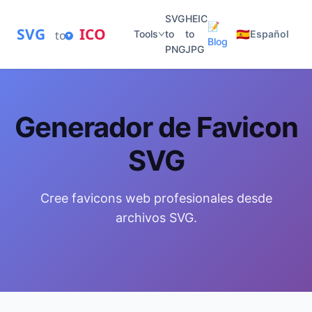
SVG
HEIC
📝
SVG
ICO
🇪🇸
to
Tools
to
to
Español
Blog
PNG
JPG
Generador de Favicon
SVG
Cree favicons web profesionales desde
archivos SVG.