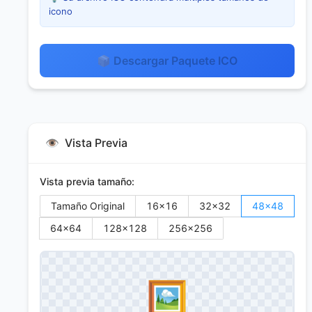
icono
📦 Descargar Paquete ICO
👁️
Vista Previa
Vista previa tamaño:
Tamaño Original
16
×
16
32
×
32
48
×
48
64
×
64
128
×
128
256
×
256
🖼️