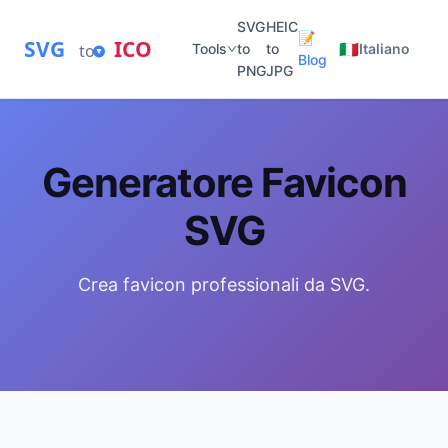
SVG
HEIC
📝
SVG
ICO
🇮🇹
to
Tools
to
to
Italiano
Blog
PNG
JPG
Generatore Favicon
SVG
Crea favicon professionali da SVG.