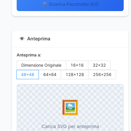
📦 Scarica Pacchetto ICO
👁️
Anteprima
Anteprima a:
Dimensione Originale
16
×
16
32
×
32
48
×
48
64
×
64
128
×
128
256
×
256
🖼️
Carica SVG per anteprima